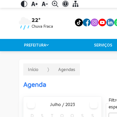
22°
Chuva Fraca
PREFEITURA
SERVIÇOS
Início
Agendas
Agenda
Filt
julho / 2023
espe
D
S
T
Q
Q
S
S