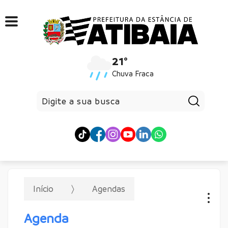
21°
Chuva Fraca
Pesqui
Início
Agendas
Agenda