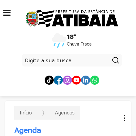
18°
Chuva Fraca
Pesqui
Início
Agendas
Agenda