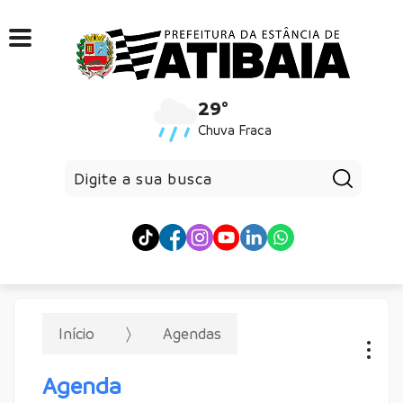
29°
Chuva Fraca
Pesqui
Início
Agendas
Agenda