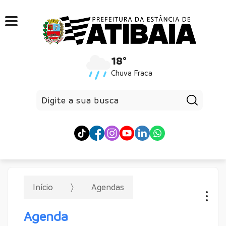
18°
Chuva Fraca
Pesqui
Início
Agendas
Agenda