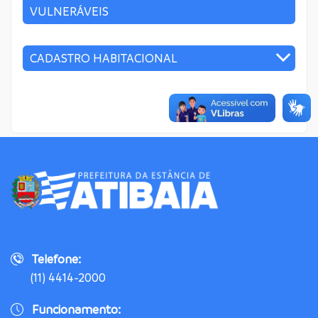
VULNERÁVEIS
CADASTRO HABITACIONAL
Telefone:
(11) 4414-2000
Funcionamento: